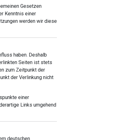
llgemeinen Gesetzen
er Kenntnis einer
etzungen werden wir diese
influss haben. Deshalb
linkten Seiten ist stets
den zum Zeitpunkt der
nkt der Verlinkung nicht
tspunkte einer
 derartige Links umgehend
 dem deutschen