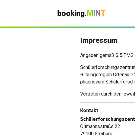
booking.
M
I
N
T
Impressum
Angaben gemäß § 5 TMG:
Schülerforschungszentrum 
Bildungsregion Ortenau e.
phaenovum Schülerforschu
Vertreten durch den jewei
Kontakt
Schülerforschungszent
Oltmannsstraße 22
79100 Freiburg